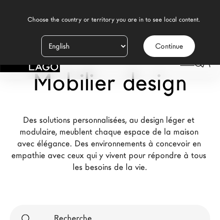
    Choose the country or territory you are in to see local content.

Continue
Produits
Mobilier design
Inspiration
Configurateur
Des solutions personnalisées, au design léger et 
Contract
modulaire, meublent chaque espace de la maison 
avec élégance. Des environnements à concevoir en 
Magasins
empathie avec ceux qui y vivent pour répondre à tous 
les besoins de la vie.
Nouveaux Produits MDW26
Promotions
La Brand