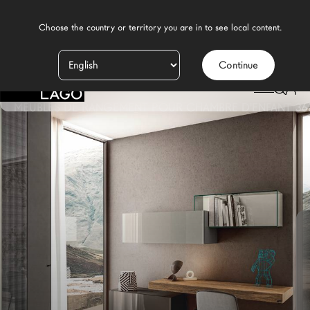
    Choose the country or territory you are in to see local content.

Continue
Produits
LAGO
/
DESIGN
/
CHAMBRE D'ENFANT MODERNE
/
MEUBLES POUR CHAMBRES D'ENFANTS
/
Inspiration
MEUBLES DE RANGEMENT POUR CHAMBRE D'ENFANT 36
Configurateur
Contract
Magasins
Nouveaux Produits MDW26
Promotions
La Brand