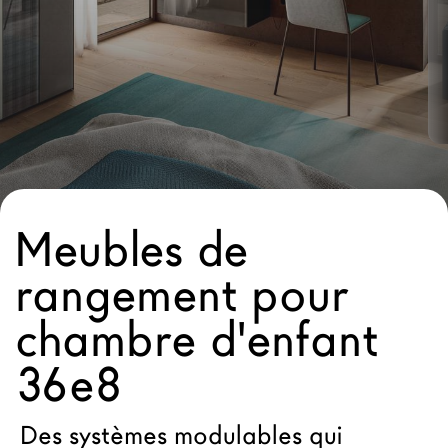
Architectes
LAGO Homes
News
Press
Catalogues
Contacts
Meubles de
Language
rangement pour
chambre d'enfant
36e8
Des systèmes modulables qui