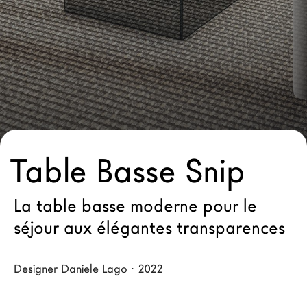
Architectes
LAGO Homes
News
Press
Catalogues
Contacts
Table Basse Snip
Language
La table basse moderne pour le
séjour aux élégantes transparences
Designer Daniele Lago · 2022