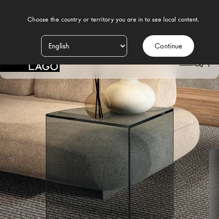
    Choose the country or territory you are in to see local content.

Continue
Produits
LAGO
/
DESIGN
/
SALON MODERNE
/
TABLES BASSES
/
TABLE BASSE SNIP
Inspiration
Configurateur
Contract
Magasins
Nouveaux Produits MDW26
Promotions
La Brand