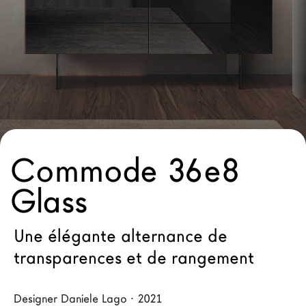
Architectes
LAGO Homes
News
Press
Catalogues
Contacts
Commode 36e8
Language
Glass
Une élégante alternance de
transparences et de rangement
Designer Daniele Lago · 2021