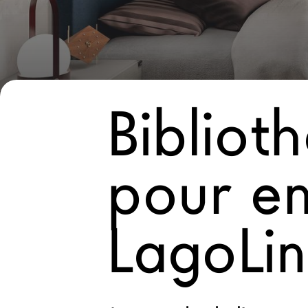
Nouveaux Produits MDW26
Promotions
La Brand
Architectes
Bibliot
LAGO Homes
News
pour en
Press
Catalogues
Contacts
LagoLi
Language