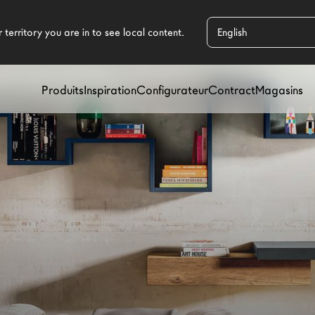
LES POUR CHAMBRES D'ENFANTS
/
BIBLIOTHÈQUE POUR EN
Produits
Inspiration
Configurateur
Contract
Magasins