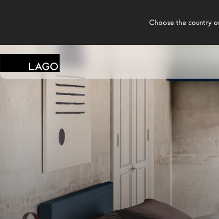
    Choose the country or territory you are in to see local content.

LAGO
/
DESIGN
/
CHAMBRE D'ENFANT MODERNE
/
MEUB
Produits
Inspiration
Configurateur
Contract
Magasins