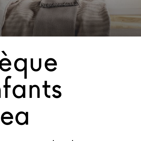
hèque
fants
nea