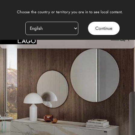
    Choose the country or territory you are in to see local content.

Continue
Produits
LAGO
/
DESIGN
/
CHAMBRE À COUCHER MODERNE
/
COMMODES
/
COMMODE MATERIA
Inspiration
Configurateur
Contract
Magasins
Nouveaux Produits MDW26
Promotions
La Brand