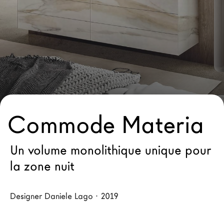
Architectes
LAGO Homes
News
Press
Catalogues
Contacts
Commode Materia
Language
Un volume monolithique unique pour
la zone nuit
Designer Daniele Lago · 2019