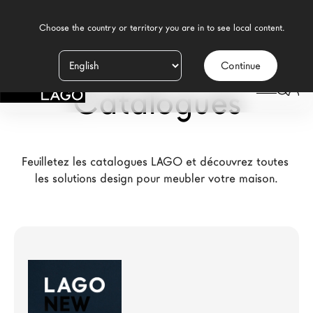
    Choose the country or territory you are in to see local content.

Continue
Produits
Catalogues
Inspiration
Configurateur
Feuilletez les catalogues LAGO et découvrez toutes 
Contract
les solutions design pour meubler votre maison.
Magasins
Nouveaux Produits MDW26
Promotions
La Brand