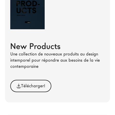
Architectes
LAGO Homes
News
Press
Catalogues
New Products
Contacts
Une collection de nouveaux produits au design 
intemporel pour répondre aux besoins de la vie 
Language
contemporaine
Télécharger!