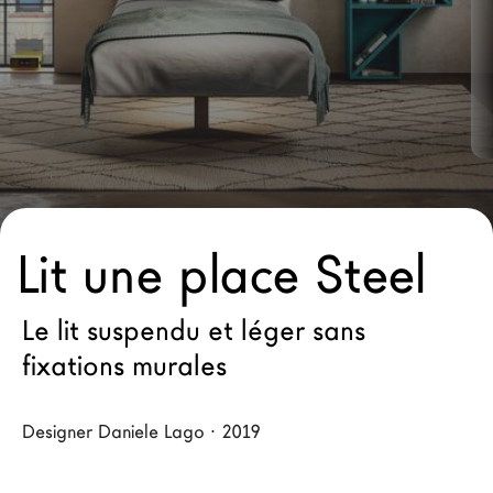
Architectes
LAGO Homes
News
Press
Catalogues
Contacts
Lit une place Steel
Language
Le lit suspendu et léger sans
fixations murales
Designer Daniele Lago · 2019