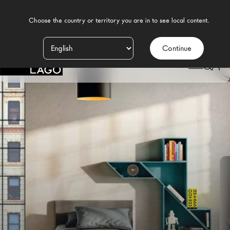
    Choose the country or territory you are in to see local content.

Continue
Produits
LAGO
/
DESIGN
/
CHAMBRE D'ENFANT MODERNE
/
LITS UNE PLACE
/
LIT UNE PLACE STEEL
Inspiration
Configurateur
Contract
Magasins
Nouveaux Produits MDW26
Promotions
La Brand