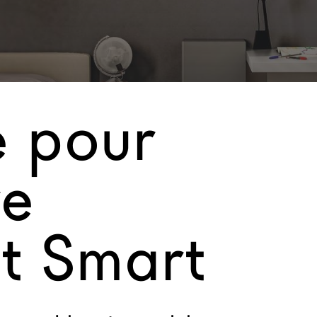
e pour
e
t Smart