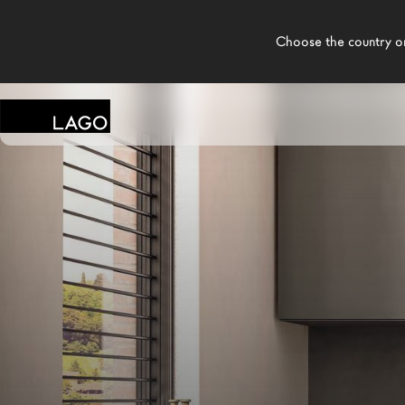
    Choose the country or territory you are in to see local content.

LAGO
/
DESIGN
/
CHAMBRE D'ENFANT MODERNE
/
ARMO
Produits
Inspiration
Configurateur
Contract
Magasins