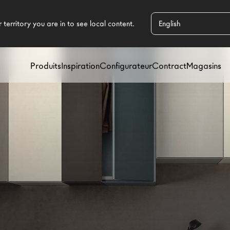
IRES POUR CHAMBRES D'ENFANTS
/
ARMOIRE POUR CHAMB
Produits
Inspiration
Configurateur
Contract
Magasins