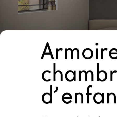
Nouveaux Produits MDW26
Promotions
La Brand
Architectes
Armoir
LAGO Homes
News
chambr
Press
Catalogues
Contacts
d’enfan
Language