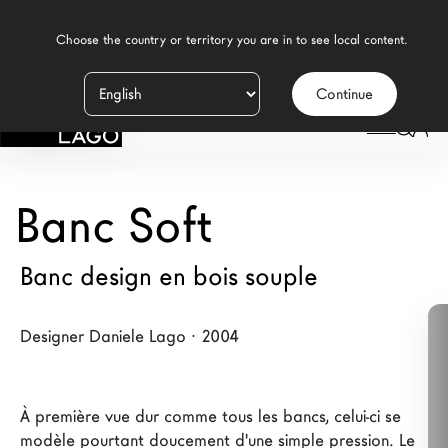
    Choose the country or territory you are in to see local content.

Continue
Produits
LAGO
/
DESIGN
/
SALLE À MANGER MODERNE
/
CHAISES
/
BANC SOFT
Inspiration
Configurateur
Banc Soft
Contract
Banc design en bois souple
Magasins
Designer Daniele Lago · 2004
Nouveaux Produits MDW26
Promotions
À première vue dur comme tous les bancs, celui-ci se 
La Brand
modèle pourtant doucement d'une simple pression. Le 