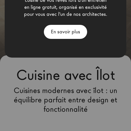
cuisine de vos rêves lors d'un entretien
Architectes
en ligne gratuit, organisé en exclusivité
pour vous avec l'un de nos architectes.
LAGO Homes
News
En savoir plus
Press
Catalogues
Contacts
Cuisine avec Îlot
Language
Cuisines modernes avec îlot : un
équilibre parfait entre design et
fonctionnalité