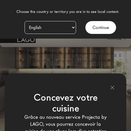
    Choose the country or territory you are in to see local content.

Continue
Produits
LAGO
/
CUISINE AVEC ÎLOT
Inspiration
Configurateur
Contract
Magasins
Concevez votre
cuisine
Nouveaux Produits MDW26
Grâce au nouveau service Projecta by
Promotions
LAGO, vous pourrez concevoir la
La Brand