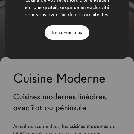
cuisine de vos rêves lors d'un entretien
Architectes
en ligne gratuit, organisé en exclusivité
pour vous avec l'un de nos architectes.
LAGO Homes
News
En savoir plus
Press
Catalogues
Contacts
Cuisine Moderne
Language
Cuisines modernes linéaires,
avec îlot ou péninsule
Au sol ou suspendues, les 
cuisines modernes
 de 
LAGO sont à concevoir sur mesure pour 