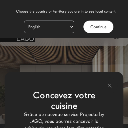
    Choose the country or territory you are in to see local content.

Continue
Produits
LAGO
/
DESIGN
/
CUISINE MODERNE
Inspiration
Configurateur
Contract
Magasins
Concevez votre
cuisine
Nouveaux Produits MDW26
Grâce au nouveau service Projecta by
Promotions
LAGO, vous pourrez concevoir la
La Brand