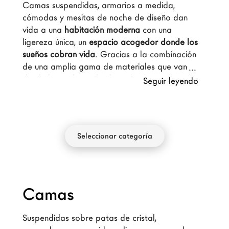
Camas suspendidas, armarios a medida, 
Arquitectos
cómodas y mesitas de noche de diseño dan 
LAGO Homes
vida a una 
habitación moderna
 con una 
ligereza única, un
 espacio acogedor donde los 
Configurador
sueños cobran vida
. Gracias a la combinación 
News
de una amplia gama de materiales que van 
Press
desde la madera, el vidrio y los mármoles 
Seguir leyendo
hasta metales y otras acabados de la 
Catálogos
colección XGlass, el mobiliario de la habitación 
Contactos
ofrece trayectorias de materiales únicas. 
Los 
muebles de diseño
, 
personalizables según las 
Seleccionar categoría
necesidades
, se combinan entre sí y permiten 
Language
aprovechar al máximo el espacio del área de 
descanso.
Camas
Suspendidas sobre patas de cristal, 