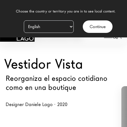
    Choose the country or territory you are in to see local content.

Continue
Productos
LAGO
/
DESIGN
/
DORMITORIO MODERNO
/
CABINAS ARMARIO
/
VESTIDOR VISTA
Inspiración
Configurador
Vestidor Vista
Contract
Reorganiza el espacio cotidiano
Tiendas
como en una boutique
Designer Daniele Lago · 2020
Nuevos Productos MDW26
Promociones
Brand