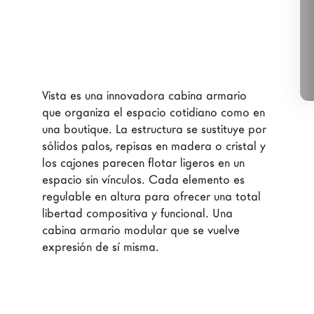
Arquitectos
LAGO Homes
Configurador
News
Vista es una innovadora cabina armario 
Press
que organiza el espacio cotidiano como en 
Catálogos
una boutique. La estructura se sustituye por 
sólidos palos, repisas en madera o cristal y 
Contactos
los cajones parecen flotar ligeros en un 
espacio sin vínculos. Cada elemento es 
Language
regulable en altura para ofrecer una total 
libertad compositiva y funcional. Una 
cabina armario modular que se vuelve 
expresión de sí misma.
