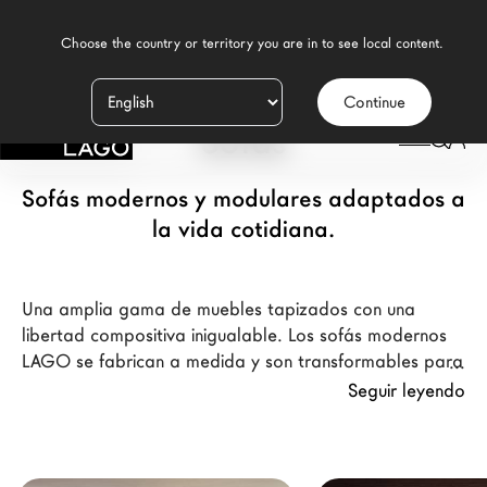
    Choose the country or territory you are in to see local content.

Continue
Productos
Sofás
Inspiración
Sofás modernos y modulares adaptados a
Configurador
la vida cotidiana.
Contract
Una amplia gama de muebles tapizados con una
Tiendas
libertad compositiva inigualable. Los sofás modernos
LAGO se fabrican a medida y son transformables para
cada momento. Amueblan el salón dando sensación de
Seguir leyendo
Nuevos Productos MDW26
ligereza en el espacio y confort gracias al equilibrio
entre ergonomía, diseño y personalidad.
Promociones
Brand