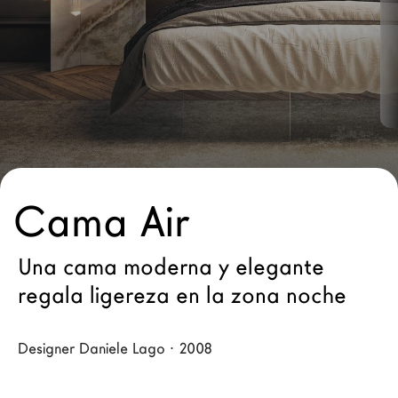
Arquitectos
LAGO Homes
Configurador
News
Press
Catálogos
Contactos
Cama Air
Language
Una cama moderna y elegante
regala ligereza en la zona noche
Designer Daniele Lago · 2008