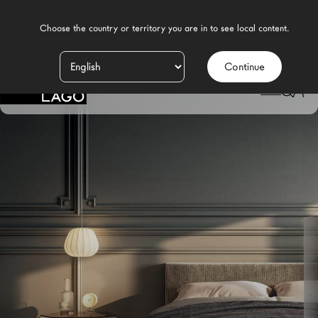
    Choose the country or territory you are in to see local content.

Continue
Productos
LAGO
/
DESIGN
/
DORMITORIO MODERNO
/
CAMAS
/
CAMA AIR
Inspiración
Configurador
Contract
Tiendas
Nuevos Productos MDW26
Promociones
Brand