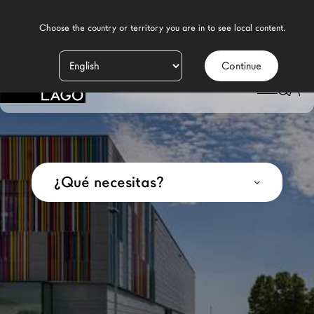
    Choose the country or territory you are in to see local content.

Contactos
Continue
Productos
Inspiración
Configurador
Contract
¿Qué necesitas?
Tiendas
Nuevos Productos MDW26
Promociones
Brand