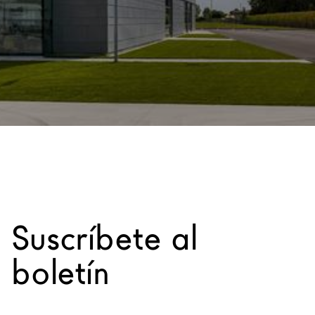
Arquitectos
LAGO Homes
Configurador
News
Press
Catálogos
Contactos
Language
Suscríbete al
boletín