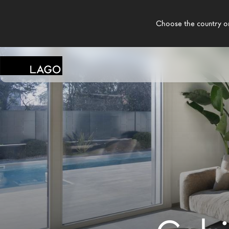
    Choose the country or territory you are in to see local content.

LAGO
Produits
Inspiration
Configurateur
Contract
Magasins