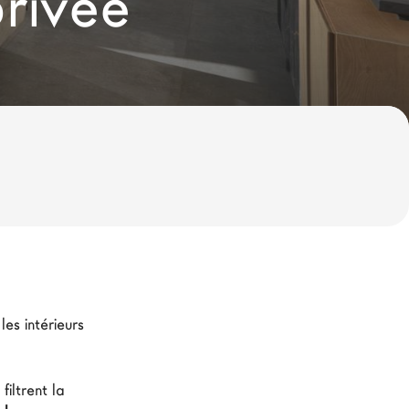
rivée
es intérieurs 
iltrent la 