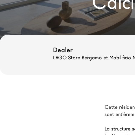
Calc
Nouveaux Produits MDW26
Promotions
La Brand
Architectes
Dealer
LAGO Homes
LAGO Store Bergamo et Mobilificio M
News
Press
Catalogues
Contacts
Cette résiden
sont entièrem
Language
La structure s