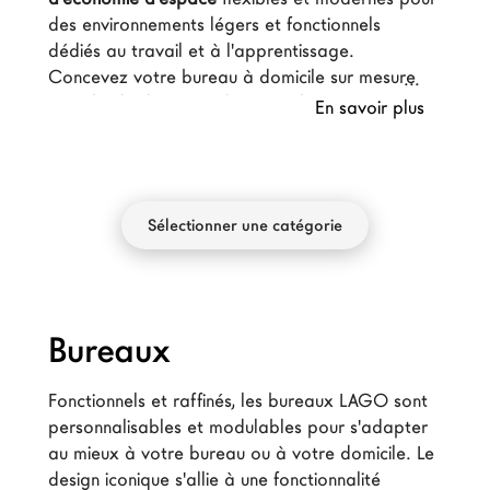
Architectes
des environnements légers et fonctionnels 
dédiés au travail et à l'apprentissage. 
LAGO Homes
Concevez votre bureau à domicile sur mesure 
News
avec l'aide de nos architectes d'intérieur, en 
En savoir plus
Press
exploitant 
la
modularité des systèmes
 LAGO.
Catalogues
Contacts
Sélectionner une catégorie
Language
Bureaux
Fonctionnels et raffinés, les bureaux LAGO sont 
personnalisables et modulables pour s'adapter 
au mieux à votre bureau ou à votre domicile. Le 
design iconique s'allie à une fonctionnalité 