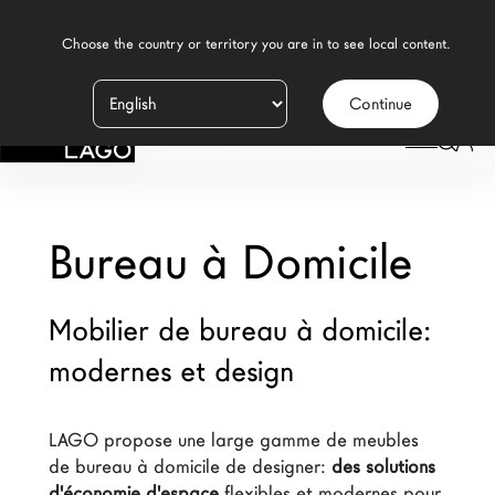
    Choose the country or territory you are in to see local content.

Continue
Produits
LAGO
/
DESIGN
/
BUREAU À DOMICILE
Inspiration
Configurateur
Bureau à Domicile
Contract
Mobilier de bureau à domicile:
Magasins
modernes et design
Nouveaux Produits MDW26
LAGO propose une large gamme de meubles 
Promotions
de bureau à domicile de designer: 
des solutions 
La Brand
d'économie d'espace
 flexibles et modernes pour 