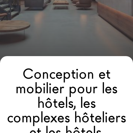
Architectes
LAGO Homes
News
Press
Catalogues
Contacts
Conception et
Language
mobilier pour les
hôtels, les
complexes hôteliers
et les hôtels-