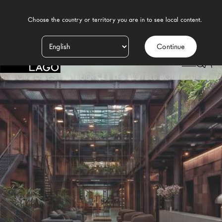
    Choose the country or territory you are in to see local content.

Continue
Produits
LAGO
/
CONTRACT
/
CONCEPTION ET MOBILIER POUR LES HÔTELS - LES
Inspiration
COMPLEXES HÔTELIERS ET LES HÔTELS BOUTIQUES
Configurateur
Contract
Magasins
Nouveaux Produits MDW26
Promotions
La Brand