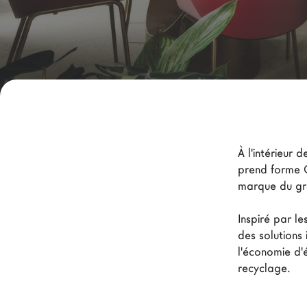
Nouveaux Produits MDW26
Promotions
La Brand
Architectes
LAGO Homes
News
À l'intérieur
Press
prend forme O
marque du gro
Catalogues
Contacts
Inspiré par le
des solutions 
l'économie d'é
recyclage.
Language