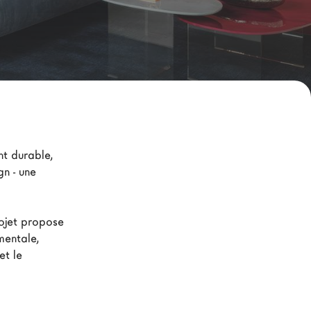
t durable, 
n - une 
rojet propose 
mentale, 
et le 