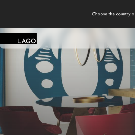
    Choose the country or territory you are in to see local content.

LAGO
Produits
Inspiration
Configurateur
Contract
Magasins