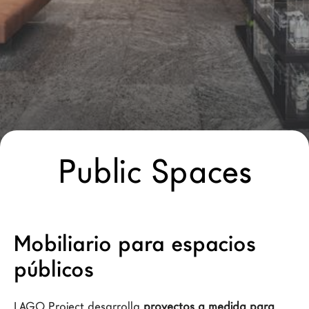
Arquitectos
LAGO Homes
Configurador
News
Press
Catálogos
Contactos
Public Spaces
Language
Mobiliario para espacios 
públicos
LAGO Project desarrolla 
proyectos a medida para 