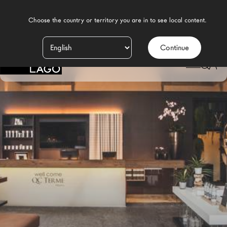
    Choose the country or territory you are in to see local content.

Continue
Productos
LAGO
/
CONTRACT
/
PUBLIC SPACES
Inspiración
Configurador
Contract
Tiendas
Nuevos Productos MDW26
Promociones
Brand