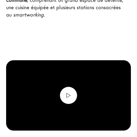
commune
, comprenant un grand espace de détente, 
Architectes
une cuisine équipée et plusieurs stations consacrées 
au 
smartworking
.
LAGO Homes
News
Press
Catalogues
Contacts
Language