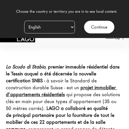
    Choose the country or territory you are in to see local content.

Lo Scudo di Stabio
Continue
Produits
LAGO
Inspiration
Configurateur
Lo Scudo di Stabio
, 
premier immeuble résidentiel dans 
Contract
le Tessin auquel a été décernée la nouvelle 
certification SNBS -
 à savoir le Standard de 
Magasins
construction durable Suisse - est un 
projet immobilier 
d’appartements résidentiels
 qui propose des solutions 
clés en main pour deux types d’appartement (35 ou 
Nouveaux Produits MDW26
50 mètres carrés). 
LAGO a collaboré en qualité 
de
principal partenaire pour la fourniture de tout le 
Promotions
mobilier de ces 22 appartements et de la salle 
La Brand