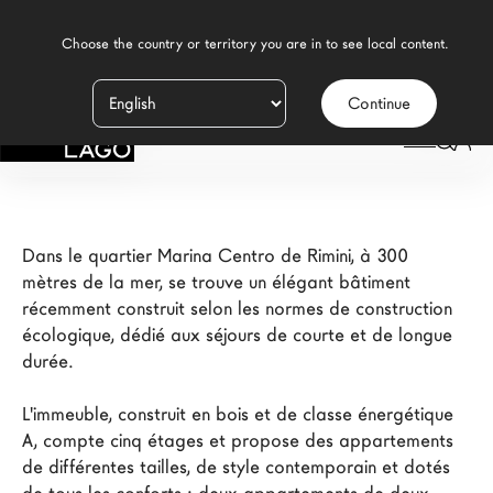
    Choose the country or territory you are in to see local content.

Appartamenti Open
Continue
Produits
LAGO
Inspiration
Configurateur
Dans le quartier Marina Centro de Rimini, à 300 
Contract
mètres de la mer, se trouve un élégant bâtiment 
récemment construit selon les normes de construction 
Magasins
écologique, dédié aux séjours de courte et de longue 
durée.

Nouveaux Produits MDW26
L'immeuble, construit en bois et de classe énergétique 
A, compte cinq étages et propose des appartements 
Promotions
de différentes tailles, de style contemporain et dotés 
La Brand