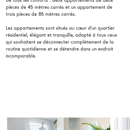
de tous les conforts : deux appartements de deux 
Architectes
pièces de 45 mètres carrés et un appartement de 
trois pièces de 85 mètres carrés.

LAGO Homes
News
Les appartements sont situés au cœur d'un quartier 
Press
résidentiel, élégant et tranquille, adapté à tous ceux 
qui souhaitent se déconnecter complètement de la 
Catalogues
routine quotidienne et se détendre dans un endroit 
Contacts
incomparable.
Language