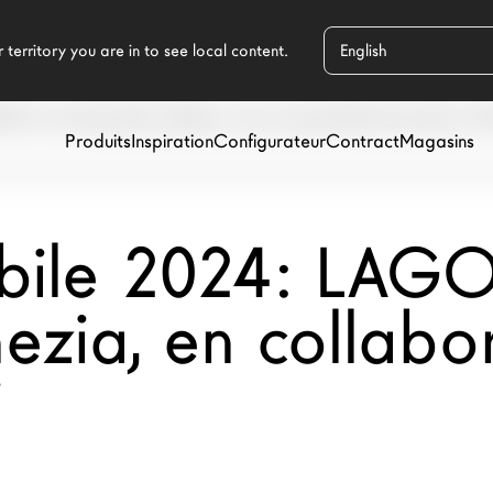
SENTE COLLEZIONE VENEZIA - EN COLLABORATION AVEC M
Produits
Inspiration
Configurateur
Contract
Magasins
bile 2024: LAGO
ezia, en collabo
i