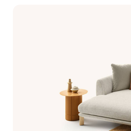
Nouveaux Produits MDW26
Promotions
La Brand
Architectes
LAGO Homes
News
Press
Catalogues
Contacts
Language