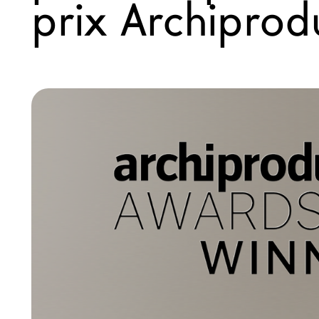
prix Archipro
Nouveaux Produits MDW26
Promotions
La Brand
Architectes
LAGO Homes
News
Press
Catalogues
Contacts
Language