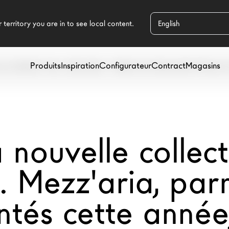
Produits
Inspiration
Configurateur
Contract
Magasins
 DÉMENT PAS. MEZZ'ARIA - PARMI LES MEILLEURS PRODUI
a nouvelle colle
 Mezz'aria, parm
ntés cette année