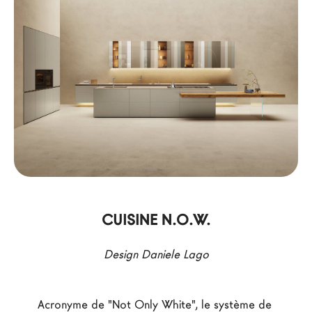
Architectes
LAGO Homes
News
Press
Catalogues
Contacts
Language
CUISINE N.O.W.
Design Daniele Lago
Acronyme de "Not Only White", le système de 