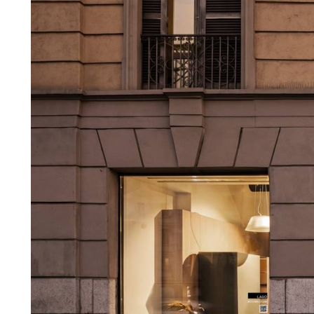
Nouveaux Produits MDW26
Promotions
La Brand
Architectes
LAGO Homes
News
Press
Catalogues
Contacts
Language