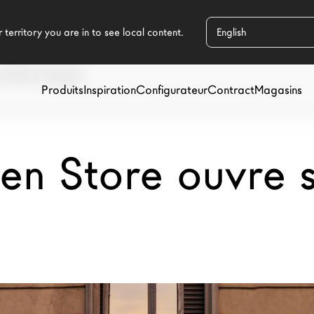
ORTES À MILAN
Produits
Inspiration
Configurateur
Contract
Magasins
en Store ouvre s