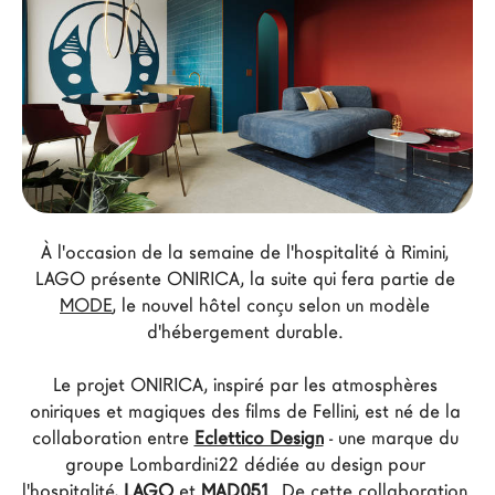
Architectes
LAGO Homes
News
Press
Catalogues
Contacts
À l'occasion de la semaine de l'hospitalité à Rimini, 
Language
LAGO présente ONIRICA, la suite qui fera partie de 
MODE
, le nouvel hôtel conçu selon un modèle 
d'hébergement durable. 
Le projet ONIRICA, inspiré par les atmosphères 
oniriques et magiques des films de Fellini, est né de la 
collaboration entre 
Eclettico Design
 - une marque du 
groupe Lombardini22 dédiée au design pour 
l'hospitalité, 
LAGO
 et
 MAD051
. De cette collaboration 