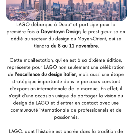
Architectes
LAGO Homes
LAGO débarque à Dubaï et participe pour la 
News
première fois à 
Downtown Design
, le prestigieux salon 
Press
dédié au secteur du design au Moyen-Orient, qui se 
Catalogues
tiendra 
du 8 au 11 novembre
.
Contacts
Cette manifestation, qui en est à sa dixième édition, 
représente pour LAGO non seulement une célébration 
Language
de l'
excellence du design italien
, mais aussi une étape 
stratégique importante dans le parcours constant 
d'expansion internationale de la marque. En effet, il 
s'agit d'une occasion unique de partager la vision du 
design de LAGO et d'entrer en contact avec une 
communauté internationale de professionnels et de 
passionnés.
LAGO, dont l'histoire est ancrée dans la tradition de 