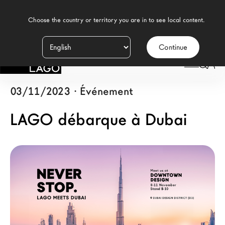
    Choose the country or territory you are in to see local content.

Continue
Produits
LAGO
/
NEWS
/
LAGO DÉBARQUE À DUBAI
Inspiration
03/11/2023
·
Événement
Configurateur
LAGO débarque à Dubai
Contract
Magasins
Nouveaux Produits MDW26
Promotions
La Brand