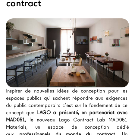
contract
Architectes
LAGO Homes
News
Press
Catalogues
Contacts
Language
Inspirer de nouvelles idées de conception pour les 
espaces publics qui sachent répondre aux exigences 
du public contemporain: c’est sur le fondement de ce 
concept que
 LAGO a présenté, en partenariat avec 
MAD051
, le nouveau 
Lago Contract Lab MAD051 
Materials
, un espace de conception dédié 
aux 
professionnels du monde du 
contract
. Un 