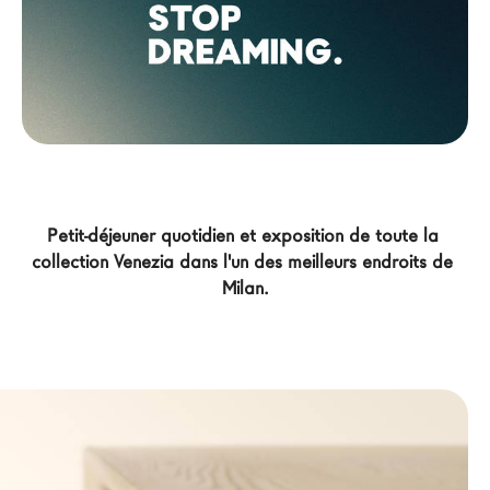
Architectes
LAGO Homes
News
Press
Catalogues
Contacts
Petit-déjeuner quotidien et exposition de toute la 
collection Venezia dans l'un des meilleurs endroits de 
Language
Milan.