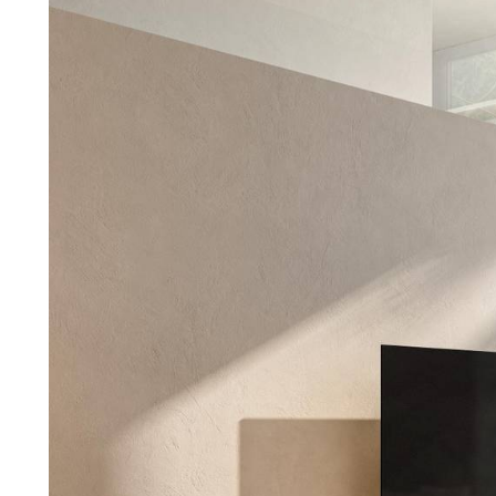
Nouveaux Produits MDW26
Promotions
La Brand
Architectes
LAGO Homes
News
Press
Catalogues
Contacts
Language