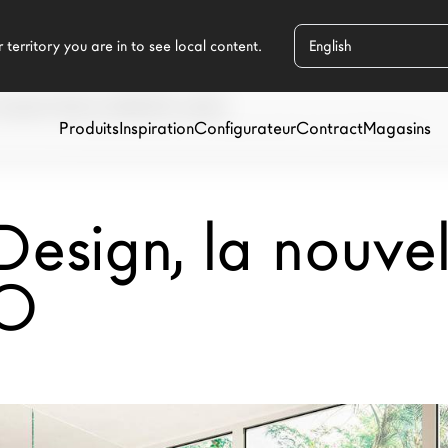
 COLLECTION COMPLÈTE LAGO
Produits
Inspiration
Configurateur
Contract
Magasins
ign, la nouvell
GO