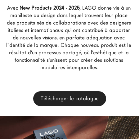
Architectes
Avec 
New Products 2024 - 2025
, LAGO donne vie à un 
manifeste du design dans lequel trouvent leur place 
LAGO Homes
des produits nés de collaborations avec des designers 
News
italiens et internationaux qui ont contribué à apporter 
Press
de nouvelles visions, en parfaite adéquation avec 
l'identité de la marque. Chaque nouveau produit est le 
Catalogues
résultat d'un processus partagé, où l'esthétique et la 
Contacts
fonctionnalité s'unissent pour créer des solutions 
modulaires intemporelles.
Language
Télécharger le catalogue