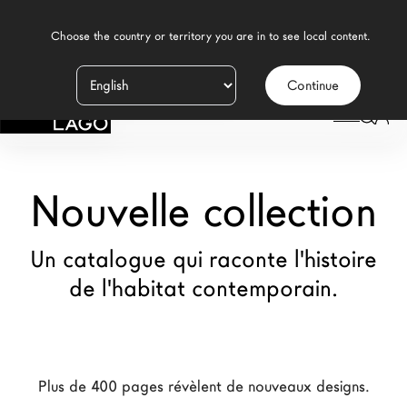
    Choose the country or territory you are in to see local content.

Continue
Produits
LAGO
/
NOUVELLE COLLECTION
Inspiration
Configurateur
Nouvelle collection
Contract
Un catalogue qui raconte l'histoire
Magasins
de l'habitat contemporain.
Nouveaux Produits MDW26
Promotions
Plus de 400 pages révèlent de nouveaux designs.
La Brand