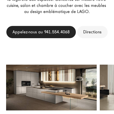
cuisine, salon et chambre à coucher avec les meubles 
Architectes
au design emblématique de LAGO.
LAGO Homes
News
Press
Appelez-nous au 941.554.4068
Directions
Catalogues
Contacts
Language