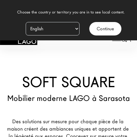
    Choose the country or territory you are in to see local content.

Continue
Produits
LAGO
/
MAGASINS
/
SOFT SQUARE
Inspiration
Configurateur
SOFT SQUARE
Contract
Magasins
Mobilier moderne LAGO à Sarasota
Nouveaux Produits MDW26
Des solutions sur mesure pour chaque pièce de la 
Promotions
maison créent des ambiances uniques et apportent de 
La Brand
la légèreté aux espaces. Concevez sur mesure votre 