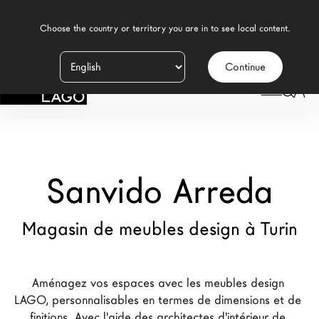
    Choose the country or territory you are in to see local content.

Continue
Produits
LAGO
/
MAGASINS
/
SANVIDO ARREDA
Inspiration
Configurateur
Sanvido Arreda
Contract
Magasins
Magasin de meubles design à Turin
Nouveaux Produits MDW26
Aménagez vos espaces avec les meubles design 
Promotions
LAGO, personnalisables en termes de dimensions et de 
La Brand
finitions. Avec l'aide des architectes d'intérieur de 