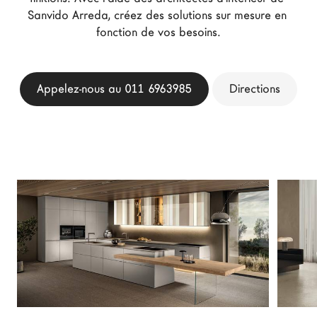
Architectes
Sanvido Arreda, créez des solutions sur mesure en 
fonction de vos besoins.
LAGO Homes
News
Press
Appelez-nous au 011 6963985
Directions
Catalogues
Contacts
Language