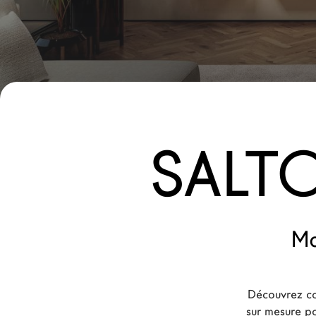
Nouveaux Produits MDW26
Promotions
La Brand
Architectes
LAGO Homes
SALT
News
Press
Catalogues
Contacts
Ma
Language
Découvrez co
sur mesure po