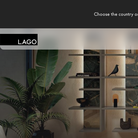
    Choose the country or territory you are in to see local content.

LAGO
/
MAGASINS
/
SALTOKI HOME BILBAO
Produits
Inspiration
Configurateur
Contract
Magasins