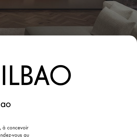
ILBAO
bao
 à concevoir 
endez-vous au 