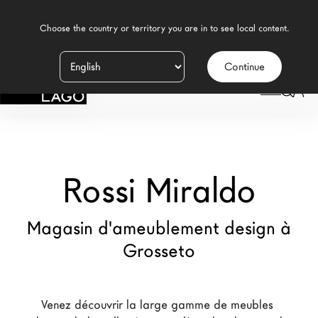
    Choose the country or territory you are in to see local content.

Continue
Produits
LAGO
/
MAGASINS
/
ROSSI MIRALDO
Inspiration
Configurateur
Rossi Miraldo
Contract
Magasins
Magasin d'ameublement design à
Grosseto
Nouveaux Produits MDW26
Promotions
Venez découvrir la large gamme de meubles 
La Brand