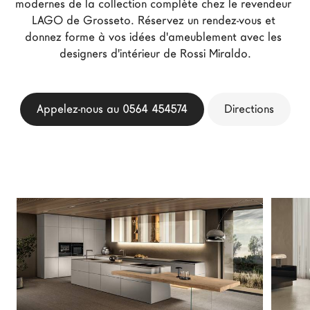
modernes de la collection complète chez le revendeur 
Architectes
LAGO de Grosseto. Réservez un rendez-vous et 
LAGO Homes
donnez forme à vos idées d'ameublement avec les 
designers d'intérieur de Rossi Miraldo.
News
Press
Catalogues
Appelez-nous au 0564 454574
Directions
Contacts
Language