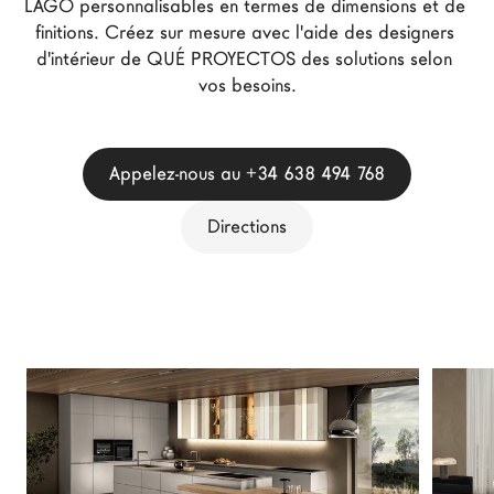
LAGO personnalisables en termes de dimensions et de 
Architectes
finitions. Créez sur mesure avec l'aide des designers 
LAGO Homes
d'intérieur de QUÉ PROYECTOS des solutions selon 
vos besoins.
News
Press
Catalogues
Appelez-nous au +34 638 494 768
Contacts
Directions
Language