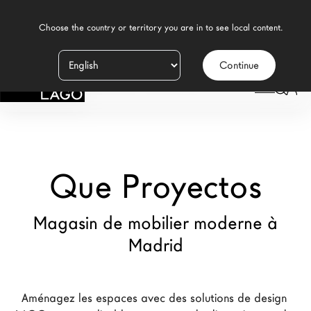
    Choose the country or territory you are in to see local content.

Continue
Produits
LAGO
/
MAGASINS
/
QUE PROYECTOS
Inspiration
Configurateur
Que Proyectos
Contract
Magasins
Magasin de mobilier moderne à
Madrid
Nouveaux Produits MDW26
Promotions
Aménagez les espaces avec des solutions de design 
La Brand