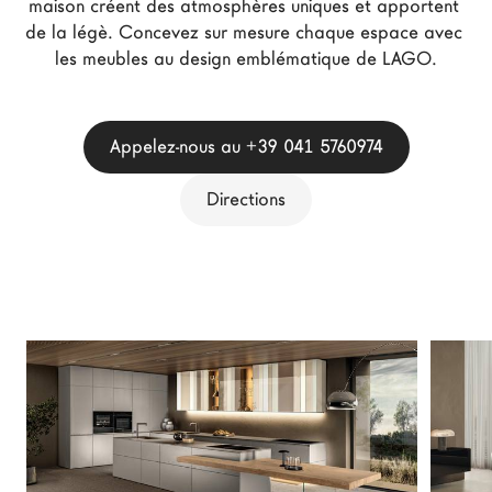
maison créent des atmosphères uniques et apportent 
Architectes
de la légè. Concevez sur mesure chaque espace avec 
LAGO Homes
les meubles au design emblématique de LAGO.
News
Press
Appelez-nous au +39 041 5760974
Catalogues
Contacts
Directions
Language