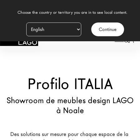
    Choose the country or territory you are in to see local content.

Continue
Produits
LAGO
/
MAGASINS
/
PROFILO ITALIA
Inspiration
Configurateur
Profilo ITALIA
Contract
Magasins
Showroom de meubles design LAGO
à Noale
Nouveaux Produits MDW26
Promotions
Des solutions sur mesure pour chaque espace de la 
La Brand