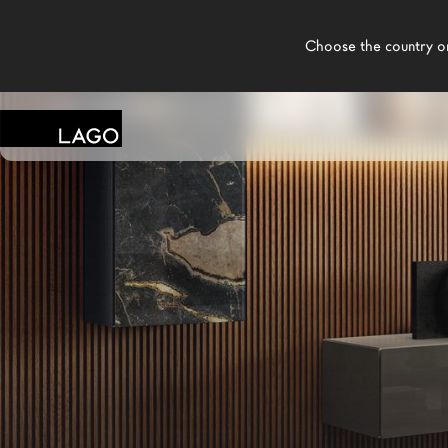
    Choose the country or territory you are in to see local content.

LAGO
/
MAGASINS
/
MOBLES URGELL
Produits
Inspiration
Configurateur
Contract
Magasins