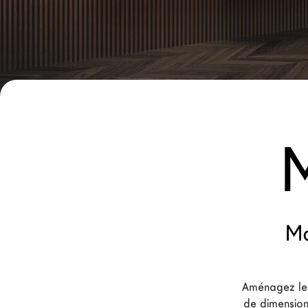
Nouveaux Produits MDW26
Promotions
La Brand
Architectes
LAGO Homes
News
Press
Catalogues
Contacts
Ma
Language
Aménagez les
de dimensions