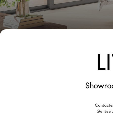
Nouveaux Produits MDW26
Promotions
La Brand
Architectes
LAGO Homes
L
News
Press
Catalogues
Contacts
Showroo
Language
Contactez
Genèse :