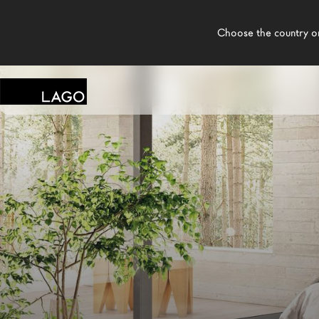
    Choose the country or territory you are in to see local content.

LAGO
/
MAGASINS
/
LIVING HOUSE
Produits
Inspiration
Configurateur
Contract
Magasins