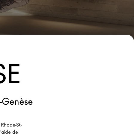
SE
t-Genèse
 Rhode-St-
'aide de 