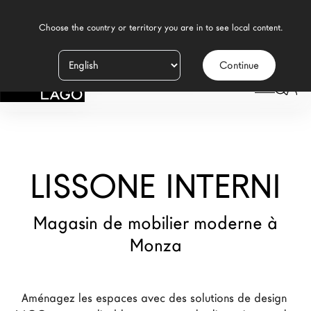
    Choose the country or territory you are in to see local content.

Continue
Produits
LAGO
/
MAGASINS
/
LISSONE INTERNI
Inspiration
Configurateur
LISSONE INTERNI
Contract
Magasins
Magasin de mobilier moderne à
Monza
Nouveaux Produits MDW26
Promotions
Aménagez les espaces avec des solutions de design 
La Brand