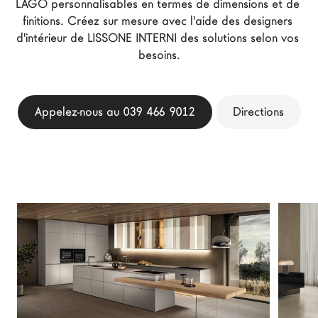
LAGO personnalisables en termes de dimensions et de 
Architectes
finitions. Créez sur mesure avec l'aide des designers 
d'intérieur de LISSONE INTERNI des solutions selon vos 
LAGO Homes
besoins.
News
Press
Catalogues
Appelez-nous au 039 466 9012
Directions
Contacts
Language