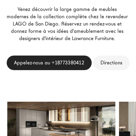
Architectes
Venez découvrir la large gamme de meubles 
LAGO Homes
modernes de la collection complète chez le revendeur 
LAGO de San Diego. Réservez un rendez-vous et 
News
donnez forme à vos idées d'ameublement avec les 
Press
designers d'intérieur de Lawrance Furniture. 
Catalogues
Contacts
Appelez-nous au +18773380412
Directions
Language