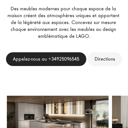
Architectes
Des meubles modernes pour chaque espace de la 
LAGO Homes
maison créent des atmosphères uniques et apportent 
de la légèreté aux espaces. Concevez sur mesure 
News
chaque environnement avec les meubles au design 
Press
emblématique de LAGO.
Catalogues
Contacts
Appelez-nous au +34925096545
Directions
Language