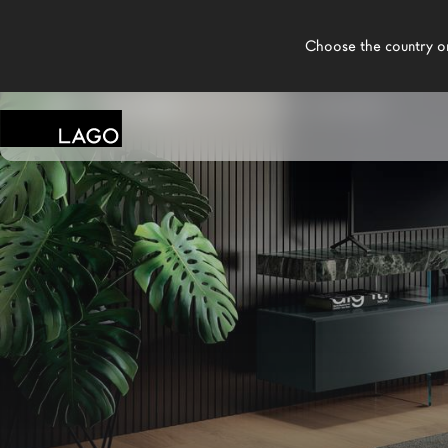
    Choose the country or territory you are in to see local content.

LAGO
/
MAGASINS
/
HOME SOCIÉTÉ TORONTO
Produits
Inspiration
Configurateur
Contract
Magasins