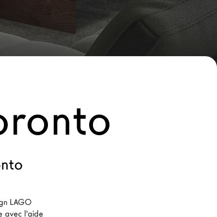
oronto
onto
ign LAGO 
 avec l'aide 