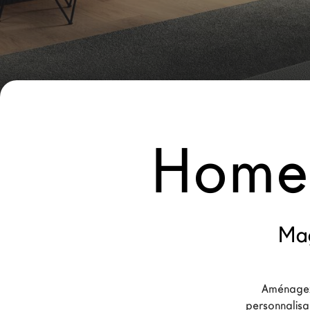
Nouveaux Produits MDW26
Promotions
La Brand
Architectes
LAGO Homes
Home 
News
Press
Catalogues
Contacts
Mag
Language
Aménagez
personnalisa