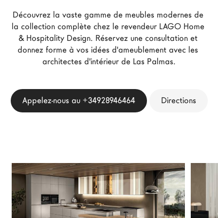
Architectes
Découvrez la vaste gamme de meubles modernes de 
LAGO Homes
la collection complète chez le revendeur LAGO Home 
& Hospitality Design. Réservez une consultation et 
News
donnez forme à vos idées d'ameublement avec les 
Press
architectes d'intérieur de Las Palmas.
Catalogues
Contacts
Appelez-nous au +34928946464
Directions
Language