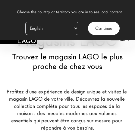
    Choose the country or territory you are in to see local content.

Continue
Produits
Magasins LAGO
Inspiration
Trouvez le magasin LAGO le plus
Configurateur
proche de chez vous
Contract
Magasins
Profitez d'une expérience de design unique et visitez le 
magasin LAGO de votre ville. Découvrez la nouvelle 
collection complète pour tous les espaces de la 
Nouveaux Produits MDW26
maison : des meubles modernes aux volumes 
essentiels qui peuvent être conçus sur mesure pour 
Promotions
répondre à vos besoins.
La Brand