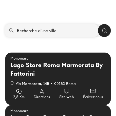
Architectes
LAGO Homes
News
Press
Catalogues
Contacts
Monomarc
Lago Store Roma Marmorata By
Language
Fattorini
Via Marmorata, 145 • 00153 Roma
2,8 Km
Directions
Site web
Écrivez-nous
Monomarc