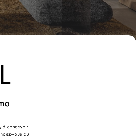
L
oma
 à concevoir 
endez-vous au 