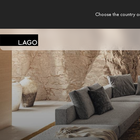
    Choose the country or territory you are in to see local content.

LAGO
/
MAGASINS
/
FRATTALI SRL
Produits
Inspiration
Configurateur
Contract
Magasins