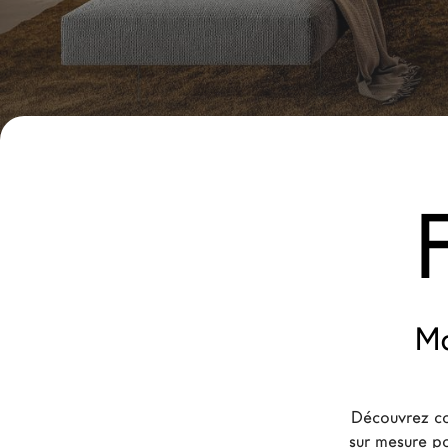
Nouveaux Produits MDW26
Promotions
La Brand
Architectes
LAGO Homes
News
Press
Catalogues
Contacts
Ma
Language
Découvrez co
sur mesure po