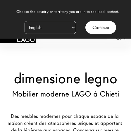
    Choose the country or territory you are in to see local content.

Continue
Produits
LAGO
/
MAGASINS
/
DIMENSIONE LEGNO
Inspiration
Configurateur
dimensione legno
Contract
Magasins
Mobilier moderne LAGO à Chieti
Nouveaux Produits MDW26
Des meubles modernes pour chaque espace de la 
Promotions
maison créent des atmosphères uniques et apportent 
La Brand
de la légèreté aux espaces. Concevez sur mesure 