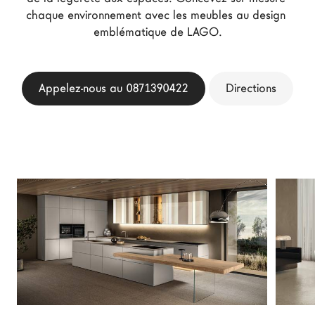
Architectes
chaque environnement avec les meubles au design 
emblématique de LAGO.
LAGO Homes
News
Press
Appelez-nous au 0871390422
Directions
Catalogues
Contacts
Language